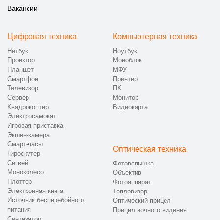
Вакансии
Цифровая техника
Компьютерная техника
Нетбук
Ноутбук
Проектор
Моноблок
Планшет
МФУ
Смартфон
Принтер
Телевизор
ПК
Сервер
Монитор
Квадрокоптер
Видеокарта
Электросамокат
Игровая приставка
Экшен-камера
Смарт-часы
Оптическая техника
Гироскутер
Сигвей
Фотовспышка
Моноколесо
Объектив
Плоттер
Фотоаппарат
Электронная книга
Тепловизор
Источник бесперебойного
Оптический прицел
питания
Прицел ночного видения
Синтезатор