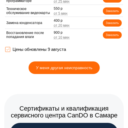
программаторе
550 р
Техническое
Заказать
обслуживание видеокарты
400 р
Замена конденсатора
Заказать
900 р
Восстановление после
Заказать
попадания влаги
900 р
Замена термопасты
Заказать
Цены обновлены 9 августа
600 р
Замена кулера
Заказать
У меня другая неисправность
400 р
Замена разъема
Заказать
800 р
Замена медных трубок
Заказать
Сертификаты и квалификация
сервисного центра CanDO в Самаре