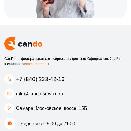
кратчайшие сроки.
Не позволяйте техническим проблемам мешать вашей работе
или развлечениям. Обратитесь в наш сервисный центр по
ремонту видеокарт Зотак в Самаре и получите
профессиональную помощь!
Для записи на ремонт и консультации звоните по номеру +7
(846) 233-42-16. Мы всегда рады помочь вам!
CanDo — федеральная сеть сервисных центров. Официальный сайт
компании:
service-cando.ru
+7 (846) 233-42-16
info@cando-service.ru
Самара, Московское шоссе, 15Б
Ежедневно с 9:00 до 21:00