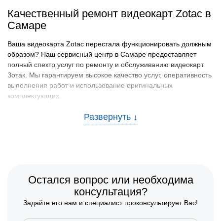
Качественный ремонт видеокарт Zotac в
Самаре
Ваша видеокарта Zotac перестала функционировать должным
образом? Наш сервисный центр в Самаре предоставляет
полный спектр услуг по ремонту и обслуживанию видеокарт
Зотак. Мы гарантируем высокое качество услуг, оперативность
выполнения работ и использование оригинальных
комплектующих.
Преимущества нашего сервиса
Обращаясь в наш сервисный центр, вы получаете ряд
неоспоримых преимуществ:
Опытные специалисты:
Наша команда состоит из
квалифицированных мастеров с большим опытом
Остался вопрос или необходима
работы.
консультация?
Современное оборудование:
Мы используем
Задайте его нам и специалист проконсультирует Вас!
передовые технологии и инструменты для диагностики и
ремонта.