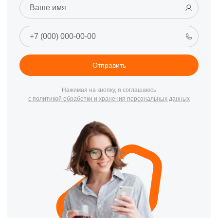
Гарантия на услуги:
Все виды работ сопровождаются
гарантией качества.
Спектр услуг по ремонту Зотак
Мы предлагаем широкий спектр услуг, включая:
Диагностика неисправностей:
Быстро и точно
Отправить
устанавливаем причину поломки.
Замена комплектующих:
Используем только
Нажимая на кнопку, я соглашаюсь
оригинальные запчасти Zotac для замены.
с политикой обработки и хранения персональных данных
Профилактическое обслуживание:
Чистка от пыли,
замена термопасты и другие профилактические работы.
Как мы работаем
Процесс обслуживания в нашем центре прост и понятен:
Прием оборудования:
Принимаем вашу видеокарту в
удобное для вас время по адресу: Московское шоссе,
15Б.
Диагностика:
Определяем проблему и обсуждаем с
вами план ремонта.
Ремонт:
Выполняем все необходимые работы в