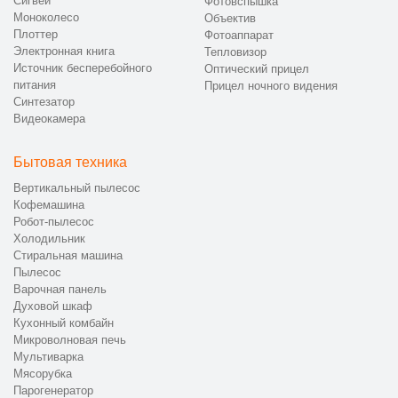
Сигвей
Фотовспышка
Моноколесо
Объектив
Плоттер
Фотоаппарат
Электронная книга
Тепловизор
Источник бесперебойного
Оптический прицел
питания
Прицел ночного видения
Синтезатор
Видеокамера
Бытовая техника
Вертикальный пылесос
Кофемашина
Робот-пылесос
Холодильник
Стиральная машина
Пылесос
Варочная панель
Духовой шкаф
Кухонный комбайн
Микроволновая печь
Мультиварка
Мясорубка
Парогенератор