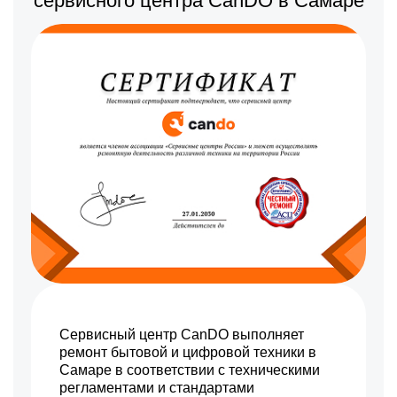
сервисного центра CanDO в Самаре
Перестановка / перенос
7000 р
блока (в пределах
Заказать
комнаты)
Сервисный центр CanDO выполняет
ремонт бытовой и цифровой техники в
Самаре в соответствии с техническими
регламентами и стандартами