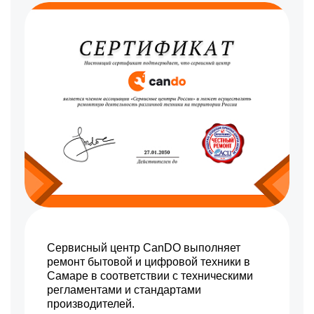
движения
350 р
Восстановление колеса
Заказать
900 р
Ремонт гидросистемы
Заказать
500 р
Ремонт цепи питания
Заказать
700 р
Ремонт блока питания
Заказать
850 р
Ремонт двигателя
Заказать
350 р
Замена шнура/кабеля
Заказать
300 р
Ремонт кнопки
Заказать
600 р
Замена камеры
Заказать
позиционирования
Сервисный центр CanDO выполняет
200 р
ремонт бытовой и цифровой техники в
Замена колеса
Заказать
Самаре в соответствии с техническими
регламентами и стандартами
300 р
Чистка/восстановление
Заказать
контактов
производителей.