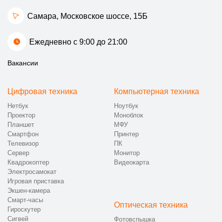
Если ваш робот-пылесос требует профессионального
Самара, Московское шоссе, 15Б
вмешательства — не откладывайте! Свяжитесь с нами прямо
сейчас.
Ежедневно с 9:00 до 21:00
Вакансии
Цифровая техника
Компьютерная техника
Нетбук
Ноутбук
Проектор
Моноблок
Планшет
МФУ
Смартфон
Принтер
Телевизор
ПК
Сервер
Монитор
Квадрокоптер
Видеокарта
Электросамокат
Игровая приставка
Экшен-камера
Смарт-часы
Оптическая техника
Гироскутер
Сигвей
Фотовспышка