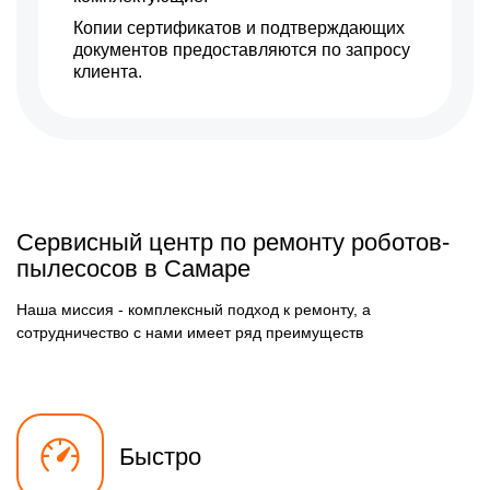
400 р
Копии сертификатов и подтверждающих
Ремонт зарядной станции
Заказать
документов предоставляются по запросу
1900 р
Восстановление после
клиента.
Заказать
попадания влаги
1200 р
Замена водяной помпы
Заказать
1150 р
Ремонт водяной помпы
Заказать
1000 р
Замена элементов
Заказать
гидросистемы
Сервисный центр по ремонту роботов-
600 р
Восстановление подачи
Заказать
пылесосов в Самаре
воды
500 р
Ремонт/замена клапанов
Заказать
Наша миссия - комплексный подход к ремонту, а
подачи жидкостей
сотрудничество с нами имеет ряд преимуществ
1700 р
Замена колеса
Заказать
управления
1250 р
Замена двигателя
Заказать
500 р
Профилактическая чистка
Заказать
Быстро