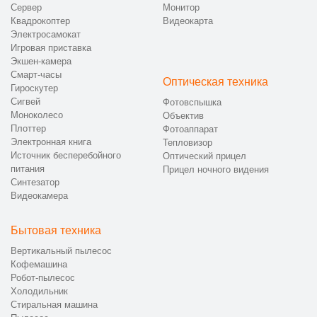
Сервер
Монитор
Квадрокоптер
Видеокарта
Электросамокат
Игровая приставка
Экшен-камера
Смарт-часы
Оптическая техника
Гироскутер
Сигвей
Фотовспышка
Моноколесо
Объектив
Плоттер
Фотоаппарат
Электронная книга
Тепловизор
Источник бесперебойного
Оптический прицел
питания
Прицел ночного видения
Синтезатор
Видеокамера
Бытовая техника
Вертикальный пылесос
Кофемашина
Робот-пылесос
Холодильник
Стиральная машина