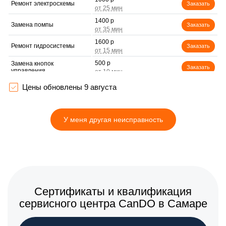
Ремонт электросхемы
Заказать
1400 р
Замена помпы
Заказать
1600 р
Ремонт гидросистемы
Заказать
500 р
Замена кнопок
Заказать
управления
1000 р
Цены обновлены 9 августа
Замена шнура питания
Заказать
Корпусный ремонт
1500 р
(замена резинок,
Заказать
У меня другая неисправность
креплений, кнопок)
1600 р
Ремонт платы управления
Заказать
(восстановление)
1600 р
Ремонт цепей питания
Заказать
материнской платы
500 р
Замена шлангов
Заказать
Сертификаты и квалификация
сервисного центра CanDO в Самаре