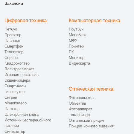
Вакансии
Цифровая техника
Компьютерная техника
Нетбук
Ноутбук
Проектор
Моноблок
Планшет
МФУ
Смартфон
Принтер
Телевизор
ПК
Сервер
Монитор
Квадрокоптер
Видеокарта
Электросамокат
Игровая приставка
Экшен-камера
Смарт-часы
Оптическая техника
Гироскутер
Сигвей
Фотовспышка
Моноколесо
Объектив
Плоттер
Фотоаппарат
Электронная книга
Тепловизор
Источник бесперебойного
Оптический прицел
питания
Прицел ночного видения
Синтезатор